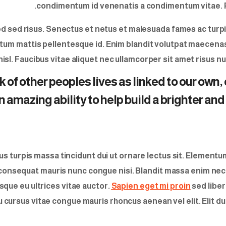
condimentum id venenatis a condimentum vitae. Pu
sed risus. Senectus et netus et malesuada fames ac turpi
um mattis pellentesque id. Enim blandit volutpat maecenas v
 nisl. Faucibus vitae aliquet nec ullamcorper sit amet risus 
 of other peoples lives as linked to our own
mazing ability to help build a brighter and b
rsus turpis massa tincidunt dui ut ornare lectus sit. Eleme
at consequat mauris nunc congue nisi. Blandit massa enim n
isque eu ultrices vitae auctor.
Sapien eget mi proin
sed liber
 cursus vitae congue mauris rhoncus aenean vel elit. Elit dui