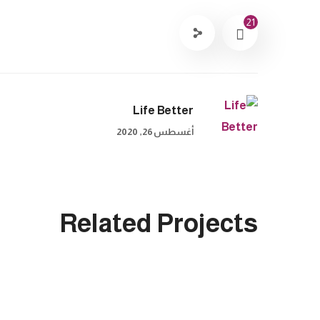
21
Life Better
أغسطس 26, 2020
Life Better
Related Projects
#EDUCATION