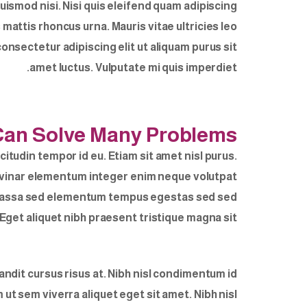
uismod nisi. Nisi quis eleifend quam adipiscing
s mattis rhoncus urna. Mauris vitae ultricies leo
onsectetur adipiscing elit ut aliquam purus sit
amet luctus. Vulputate mi quis imperdiet.
 Can Solve Many Problems
citudin tempor id eu. Etiam sit amet nisl purus.
ulvinar elementum integer enim neque volutpat
at. Massa sed elementum tempus egestas sed sed
Eget aliquet nibh praesent tristique magna sit.
dit cursus risus at. Nibh nisl condimentum id
ut sem viverra aliquet eget sit amet. Nibh nisl