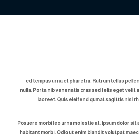
ed tempus urna et pharetra. Rutrum tellus pelle
nulla. Porta nib venenatis cras sed felis eget velit a
laoreet. Quis eleifend qumat sagittis nisl r
Posuere morbi leo urna molestie at. Ipsum dolor sit
habitant morbi. Odio ut enim blandit volutpat mae