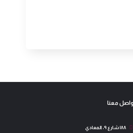
واصل معنا
١٨٨ شارع ٩، المعادي