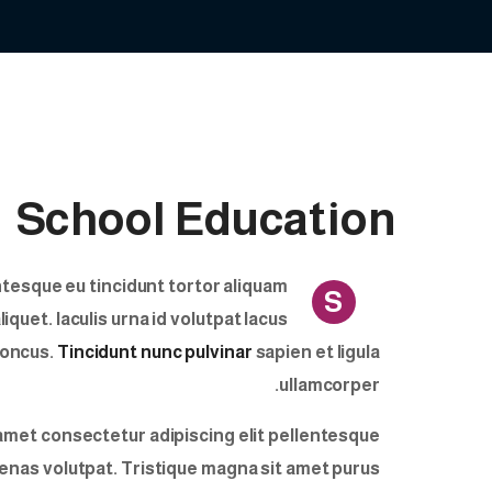
School Education
ntesque eu tincidunt tortor aliquam
S
liquet. Iaculis urna id volutpat lacus
honcus.
Tincidunt nunc pulvinar
sapien et ligula
ullamcorper.
 amet consectetur adipiscing elit pellentesque
cenas volutpat. Tristique magna sit amet purus