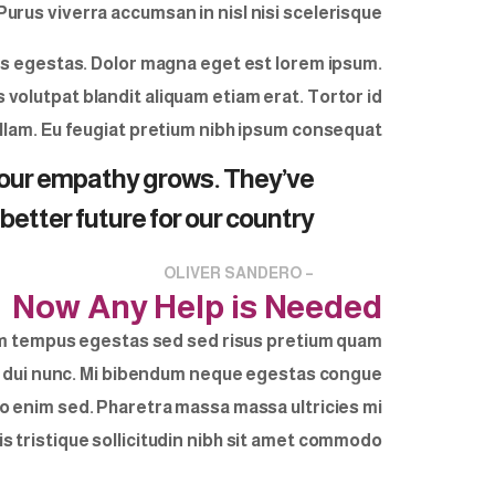
rus viverra accumsan in nisl nisi scelerisque.
s egestas. Dolor magna eget est lorem ipsum.
olutpat blandit aliquam etiam erat. Tortor id
nullam. Eu feugiat pretium nibh ipsum consequat.
, our empathy grows. They’ve
etter future for our country.
– OLIVER SANDERO
Now Any Help is Needed
ntum tempus egestas sed sed risus pretium quam
ec dui nunc. Mi bibendum neque egestas congue
o enim sed. Pharetra massa massa ultricies mi
s tristique sollicitudin nibh sit amet commodo.