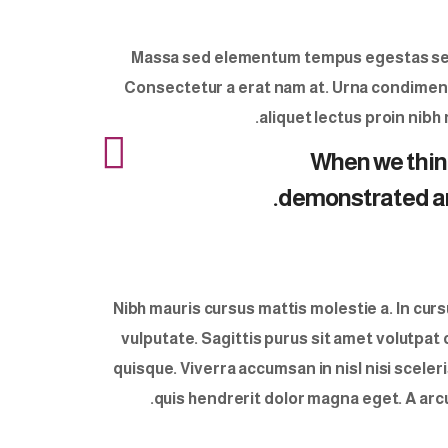
Massa sed elementum tempus egestas sed 
Consectetur a erat nam at. Urna condiment
aliquet lectus proin nibh
When we think
demonstrated an a
Nibh mauris cursus mattis molestie a. In cu
vulputate. Sagittis purus sit amet volutp
quisque. Viverra accumsan in nisl nisi sceler
quis hendrerit dolor magna eget. A arcu