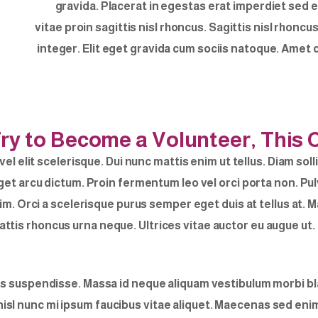
gravida. Placerat in egestas erat imperdiet sed e
vitae proin sagittis nisl rhoncus. Sagittis nisl rhoncu
integer. Elit eget gravida cum sociis natoque. Amet c
ry to Become a Volunteer, This
elit scelerisque. Dui nunc mattis enim ut tellus. Diam solli
eget arcu dictum. Proin fermentum leo vel orci porta non. P
 enim. Orci a scelerisque purus semper eget duis at tellus 
attis rhoncus urna neque. Ultrices vitae auctor eu augue ut. 
 suspendisse. Massa id neque aliquam vestibulum morbi blan
sl nunc mi ipsum faucibus vitae aliquet. Maecenas sed enim 