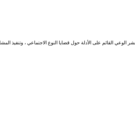
تدوين لدراسات النوع الاجتماعي في عام 2016 بهدف نشر الوعي القائم على الأدلة حول قضايا النوع ا