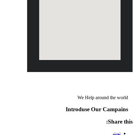
 4 Columns Full Width
We Help around the world
Introduse Our Campains
Share this:
تويتر