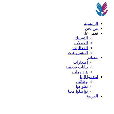
الرئيسية
من نحن
نعمل على
التشبيك
الحملات
الفعاليات
المشروعات
مصادر
إصدارات
بيانات صحفية
فيديوهات
انضموا إلينا
وظائف
تطوعوا
تواصلوا معنا
العربية