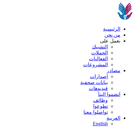
الرئيسية
من نحن
نعمل على
التشبيك
الحملات
الفعاليات
المشروعات
مصادر
إصدارات
بيانات صحفية
فيديوهات
انضموا إلينا
وظائف
تطوعوا
تواصلوا معنا
العربية
English