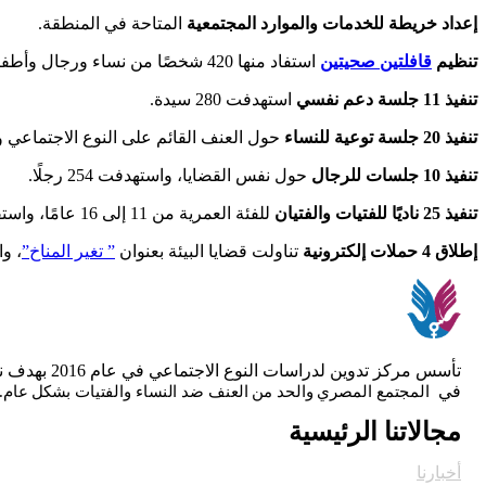
إعداد خريطة للخدمات والموارد المجتمعية
المتاحة في المنطقة.
تنظيم
قافلتين صحيتين
استفاد منها 420 شخصًا من نساء ورجال وأطفال، في عدد من التخصصات الطبية.
تنفيذ 11 جلسة دعم نفسي
استهدفت 280 سيدة.
تنفيذ 20 جلسة توعية للنساء
حول العنف القائم على النوع الاجتماعي وعلاق
تنفيذ 10 جلسات للرجال
حول نفس القضايا، واستهدفت 254 رجلًا.
تنفيذ 25 ناديًا للفتيات والفتيان
للفئة العمرية من 11 إلى 16 عامًا، واستفاد منها 389 طفلًا (152 ذكور – 237 إناث).
إطلاق 4 حملات إلكترونية
تناولت قضايا البيئة بعنوان
” تغير المناخ”
، وا
تأسس مركز 
في
المجتمع المصري والحد من العنف ضد النساء والفتيات بشكل عام.
مجالاتنا الرئيسية
أخبارنا