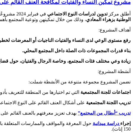
مشروع تمكين النساء والفتيات لمكافحة العنف القائم على 
أطلق مركز
تدوين لدراسات النوع الاجتماعي
في فبراير 2024 مشروعًا جديدًا يهدف إلى
الوطنية بزهراء المعادي
، وذلك من خلال تمكينهن وتوعية المجتمع بأهمي
أهداف المشروع:
رفع مستوى الوعي لدى النساء والفتيات الناجيات أو المعرضات لخطر ا
بناء قدرات المجموعات ذات الصلة داخل المجتمع المحلي.
زيادة وعي مختلف فئات المجتمع، وخاصة الرجال والفتيان، حول قضايا 
أنشطة المشروع:
تضمن المشروع مجموعة متنوعة من الأنشطة شملت:
اجتماعات للجنة المجتمعية
التي تم اختيارها من المنطقة للتعريف بأد
تدريب اللجنة المجتمعية
على أشكال العنف القائم على النوع الاجتماعي
تدريب “أبطال من المجتمع”
بهدف تعزيز معرفتهم بالعنف القائم على ا
إجراء
دراسة ميدانية
150 إناث).