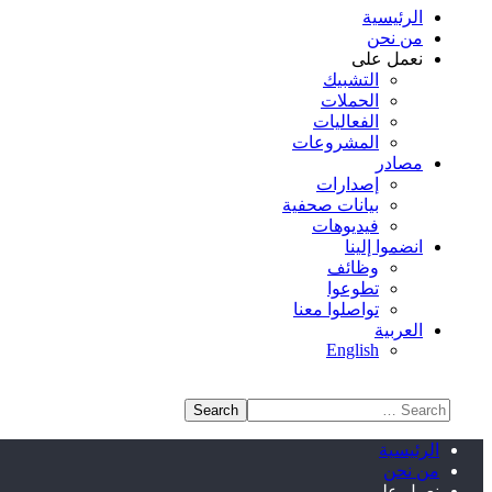
الرئيسية
من نحن
نعمل على
التشبيك
الحملات
الفعاليات
المشروعات
مصادر
إصدارات
بيانات صحفية
فيديوهات
انضموا إلينا
وظائف
تطوعوا
تواصلوا معنا
العربية
English
الرئيسية
من نحن
نعمل على