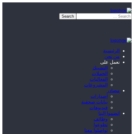
الرئيسية
من نحن
نعمل على
التشبيك
الحملات
الفعاليات
المشروعات
مصادر
إصدارات
بيانات صحفية
فيديوهات
انضموا إلينا
وظائف
تطوعوا
تواصلوا معنا