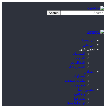
الرئيسية
من نحن
نعمل على
التشبيك
الحملات
الفعاليات
المشروعات
مصادر
إصدارات
بيانات صحفية
فيديوهات
انضموا إلينا
وظائف
تطوعوا
تواصلوا معنا