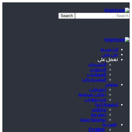
الرئيسية
من نحن
نعمل على
التشبيك
الحملات
الفعاليات
المشروعات
مصادر
إصدارات
بيانات صحفية
فيديوهات
انضموا إلينا
وظائف
تطوعوا
تواصلوا معنا
العربية
English