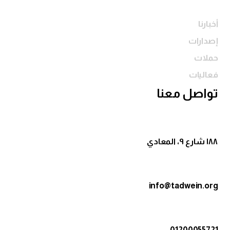
أخبارنا
إصدارات
حملات
فعاليات
تواصل معنا
١٨٨ شارع ٩، المعادي
info@tadwein.org
01200055721