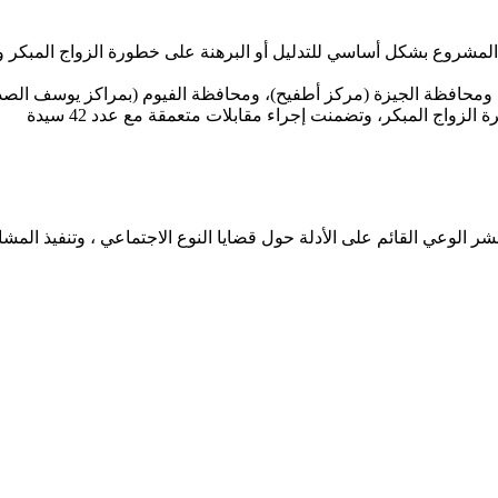
مشروع في عام ٢٠١٨ واستمر لمدة ١٨ شهر، ويهدف المشروع بشكل أساسي للتدليل أو البرهنة على
، ومحافظة الجيزة (مركز أطفيح)، ومحافظة الفيوم (بمراكز يوسف الص
واج المبكر، وتضمنت إجراء مقابلات متعمقة مع عدد 42 سيدة
تدوين لدراسات النوع الاجتماعي في عام 2016 بهدف نشر الوعي القائم على الأدلة حول قضايا النوع ا