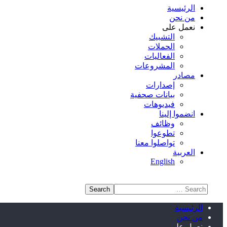
الرئيسية
من نحن
نعمل على
التشبيك
الحملات
الفعاليات
المشروعات
مصادر
إصدارات
بيانات صحفية
فيديوهات
انضموا إلينا
وظائف
تطوعوا
تواصلوا معنا
العربية
English
الرئيسية
من نحن
نعمل على