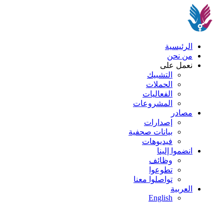
الرئيسية
من نحن
نعمل على
التشبيك
الحملات
الفعاليات
المشروعات
مصادر
إصدارات
بيانات صحفية
فيديوهات
انضموا إلينا
وظائف
تطوعوا
تواصلوا معنا
العربية
English