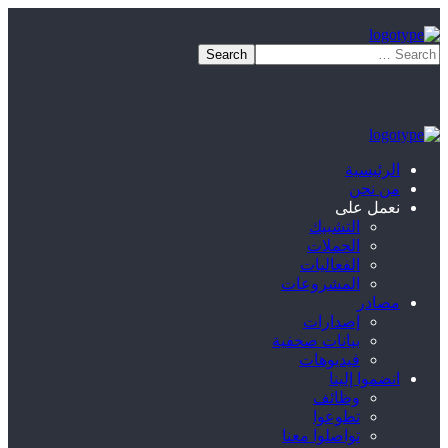
الرئيسية
من نحن
نعمل على
التشبيك
الحملات
الفعاليات
المشروعات
مصادر
إصدارات
بيانات صحفية
فيديوهات
انضموا إلينا
وظائف
تطوعوا
تواصلوا معنا