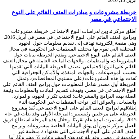
أبريل 13, 2016
خريطة مشروعات و مبادرات العنف القائم على النوع
الاجتماعي في مصر
أطلق مركز تدوين لدراسات النوع الاجتماعي خريطة مشروعات
وبرامج العنف القائم على النوع الاجتماعي في مصر في أبريل 2016.
وهي منصة إلكترونية تهدف إلى تقديم معلومات حول الجهود
المختلفة التي تقوم بها مختلف المنظمات غير الحكومية في مجال
العنف القائم على النوع الاجتماعي. وتقدم الخريطة بيانات حول
المشروعات، والمنظمات، والجهات المانحة العاملة في مجال العنف
القائم على النوع الاجتماعي. تصنف الخريطة البيانات التي تقدمها
بحسب الموضوعات، والجهات المنفذة، والأماكن الجغرافية التي
نُفذت بها هذه المشروعات (على مستوى المحافظات). وتمثل
الخريطة أول مصدر شامل للمعلومات حول برامج العنف القائم على
النوع الاجتماعي في مصر، وتهدف لتقديم البيانات والمعلومات وثيقة
الصلة بهذه البرامج والمشرعات؛ لتجنب تكرار الجهود، والموارد،
والعقبات، والعوائق التي تواجه المنظمات غير الحكومية أثناء
إطلاقهم لبرامج العنف القائم على النوع الاجتماعي. نُفذ مشروع
الخريطة على مرحلتين رئيسيتين: المرحلة الأولى وقد بدأت في عام
2015، واستمرت لمدة عام تقريبًا، وخلال هذه المرحلة استطاع فريق
العمل بمركز تدوين أن يوثق البيانات الخاصة بمشروعات وبرامج
العنف القائم على النوع الاجتماعي التي نفذتها 25 منظمة غير
حكومية في مصر، وقد بلغ عدد هذه المشروعات 55 مشروعًا. أما