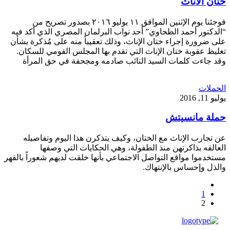
ختان الاناث
فوجئنا يوم الإثنين الموافق ١١ يوليو ٢٠١٦ بصدور تصريح من
“الدكتور أحمد الطحاوي” أحد نواب البرلمان المصري الذي أكد فيه
على ضرورة إجراء ختان الإناث، وذلك تعقيباً منه على مُذكرة بشأن
تغليظ عقوبة ختان الإناث التي تقدم بها المجلس القومي للسكان.
وقد جاءت كلمات السيد النائب صادمه ومجحفة في حق المرأة
الحملات
يوليو 11, 2016
حملة مانسيتش
عن تجارب الإناث مع الختان، وكيف يتذكرن هذا اليوم وتفاصيله
العالقه بذاكرتهن منذ الطفولة، وهي الحكايات التي وصفها
مستخدموا مواقع التواصل الاجتماعي بأنها خلقت لديهم شعوراً بالقهر
والذل وإحساس بالإنتهاك.
1
2