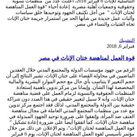
التناسلية للإناث 6 فبراير 2018، أعلنت عدد من منظمات نسوية
وحقوقية وجمعيات أهلية مصرية إعادة أحياء “قوة العمل المناهضة
لختان الإناث ” من أجل تكثيف الجهود وتوحيدها خلق سياسات
وأليات عمل جديدة من شأنها الحد من استمرار جريمة ختان الإناث
تجاه الفتيات والنساء في مصر.
التشبيك
فبراير 6, 2018
قوة العمل لمناهضة ختان الإناث في مصر
الرغم من جهود مؤسسات الدولة والمجتمع المدني خلال العقدين
الماضيين في محاولة القضاء على ختان الإناث، تشير النتائج إلى أن
حجم التغيير لا يتناسب بأي حال مع حجم الموارد البشرية والمالية
المخصصة لهذا الشأن. وإيمانا من مركز تدوين بأهمية إستعادة
المنظمات الحقوقية والنسوية لزمام العمل على قضية مناهضة
ختان الإناث، وأنه لا سبيل لتغيير حقيقي في هذا الصدد دون شراكة
حقيقية بين الدولة والمجتمع المدني، لذلك فقد اجتمع مركز تدوين
مع عدد من منظمات المجتمع المدني العاملة في مجال مناهضة
العنف ضد المرأة، وإتفقوا على ضرورة توحيد الجهود المبذولة في
مناهضة ختان الإناث، كما اتفقوا أيضاً على ضرورة إعادة تشكيل ”
قوة العمل المناهضة لختان الإناث”، وتم الإعلان عن ذلك من خلال
مؤتمر تأسيسي لقوة العمل المناهضة لختان الإناث، يوم 6 فبراير