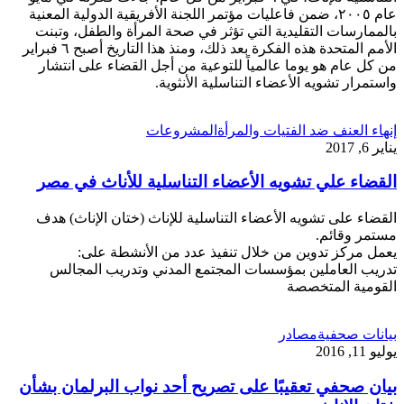
عام ٢٠٠٥، ضمن فاعليات مؤتمر اللجنة الأفريقية الدولية المعنية
بالممارسات التقليدية التي تؤثر في صحة المرأة والطفل، وتبنت
الأمم المتحدة هذه الفكرة بعد ذلك، ومنذ هذا التاريخ أصبح ٦ فبراير
من كل عام هو يوما عالمياً للتوعية من أجل القضاء على انتشار
واستمرار تشويه الأعضاء التناسلية الأنثوية.
إنهاء العنف ضد الفتيات والمرأة
المشروعات
يناير 6, 2017
القضاء علي تشويه الأعضاء التناسلية للأناث في مصر
القضاء على تشويه الأعضاء التناسلية للإناث (ختان الإناث) هدف
مستمر وقائم.
يعمل مركز تدوين من خلال تنفيذ عدد من الأنشطة على:
تدريب العاملين بمؤسسات المجتمع المدني وتدريب المجالس
القومية المتخصصة
بيانات صحفية
مصادر
يوليو 11, 2016
بيان صحفي تعقيبًا على تصريح أحد نواب البرلمان بشأن