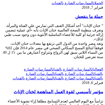
الحملات
الممارسات الضارة بالفتيات
فبراير 7, 2018
حملة ما ينفعش
” ختان الإناث” أحد أشكال العنف التي تمارس علي الفتاة والمرأة،
وتعرف منظمة الصحة العالمية ختان الإناث بأنه «أي عملية تتضمن
إزالة جزئية أو كلية للأعضاء التناسلية الأنثوية دون وجود سبب طبي
لذلك».
وتعد مصر واحدة من الدول التي ترتفع بها معدلات ختان الإناث،
فوفقاً لنتائج المسح السكاني الصحي في مصر عام 2014 فإن 92%
من النساء اللاتي سبق لهن الزواج وتتراوح أعمارهن ما بين 15 ل 49
سنة تعرضن للختان.
الفعاليات
الممارسات الضارة بالفتيات
الممارسات الضارة
بالفتيات
الممارسات الضارة بالفتيات
الممارسات الضارة
بالفتيات
الممارسات الضارة بالفتيات
الممارسات الضارة بالفتيات
فبراير 6, 2018
مؤتمر تأسيسي لقوة العمل المناهضة لختان الإناث
تزامناً مع اليوم العالمي لعدم التسامح مطلقا إزاء تشوية الأعضاء