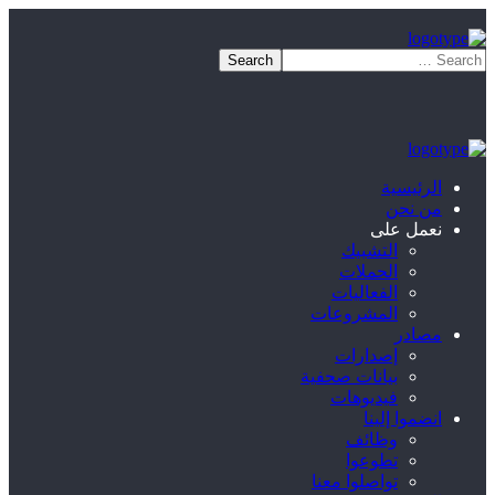
الرئيسية
من نحن
نعمل على
التشبيك
الحملات
الفعاليات
المشروعات
مصادر
إصدارات
بيانات صحفية
فيديوهات
انضموا إلينا
وظائف
تطوعوا
تواصلوا معنا