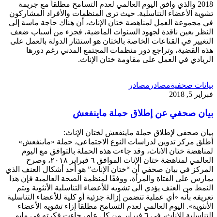
2018 والذي وافق اليوم العالمي لعدم التسامح مطلقاً مع جريمة
تشوية الأعضاء التناسلية. حيث ترى المنظمات والأفراد المشاركون
في مجموعة العمل لمناهضة ختان الإناث، أن هناك حاجة ماسة إلى
النظر بعين ناقدة لجهود السنوات الماضية، فجزء من أسباب ضعف
التغيير في القناعات الخاصة بالختان هو استئثار الدولة بالعمل على
هذه القضية، وتراجع دور منظمات المجتمع المدني رغم دورها
الريادي في العمل على مقاومة ختان الإناث.
بيانات صحفية
مصادر
مصادر
فبراير 5, 2018
بيان صحفي عن إطلاق حملة ماينفعش
بيان صحفي لإطلاق حملة ماينفعش لختان الإناث:
أطلق مركز تدوين لدراسات النوع الاجتماعي، حملة «ماينفعش»
لمناهضة ختان الاناث، وقد جاءت هذه الحملة بالتوافق مع اليوم
العالمي لمناهضة ختان الإناث الموافق ٦ فبراير ٢٠١٨، وصرح
المركز في بيان صحفي أن “ختان الإناث” هو أحد أشكال العنف الذي
يمارس على الفتاة والمرأة، ووفقًا لمنظمة الصحة العالمية فإن هذا
النمط من العنف يؤدي الي تشويه للأعضاء التناسلية الأنثوية ويتم
تعريفه بأنه «أي عملية تتضمن إزالة جزئية أو كلية للأعضاء التناسلية
الأنثوية». اليوم العالمي لعدم التسامح مطلقاً إزاء تشويه الأعضاء
التناسلية للإناث، في ٦ فبراير من كل عام، جاءت فكرته في مايو