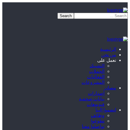
الرئيسية
من نحن
نعمل على
التشبيك
الحملات
الفعاليات
المشروعات
مصادر
إصدارات
بيانات صحفية
فيديوهات
انضموا إلينا
وظائف
تطوعوا
تواصلوا معنا