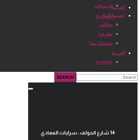
فيديوهات
العربية
انضموا إلينا
English
وظائف
تطوعوا
تواصلوا معنا
العربية
English
تواصلوا معنا
14 شارع الجولف ، سرايات المعادي