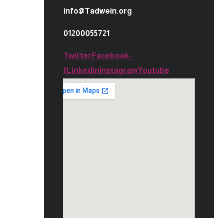
info@Tadwein.org
01200055721
Twitter
Facebook-
f
Linkedin
Instagram
Youtube