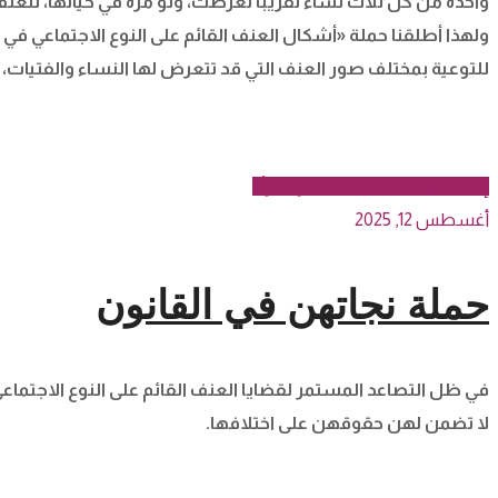
واحدة من كل ثلاث نساء تقريبًا تعرّضت، ولو مرة في حياتها، 
ولهذا أطلقنا حملة
«أشكال العنف القائم على النوع الاجتماعي في
للتوعية بمختلف صور العنف التي قد تتعرض لها النساء والفتيات
إنهاء العنف ضد الفتيات والمرأة
أغسطس 12, 2025
حملة نجاتهن في القانون
في ظل التصاعد المستمر لقضايا العنف القائم على النوع الاجتماعي ف
لا تضمن لهن حقوقهن على اختلافها.