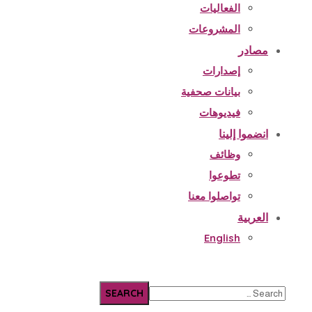
الفعاليات
المشروعات
مصادر
إصدارات
بيانات صحفية
فيديوهات
انضموا إلينا
وظائف
تطوعوا
تواصلوا معنا
العربية
English