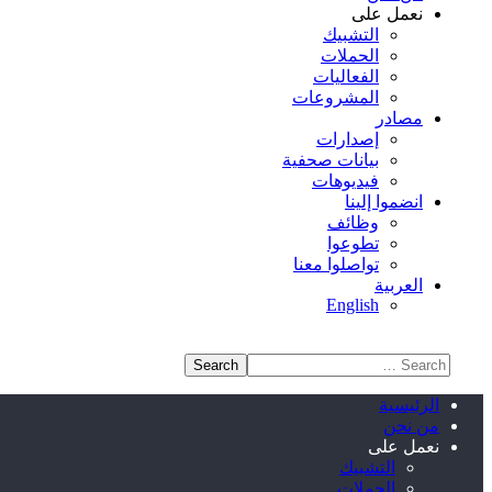
نعمل على
التشبيك
الحملات
الفعاليات
المشروعات
مصادر
إصدارات
بيانات صحفية
فيديوهات
انضموا إلينا
وظائف
تطوعوا
تواصلوا معنا
العربية
English
الرئيسية
من نحن
نعمل على
التشبيك
الحملات