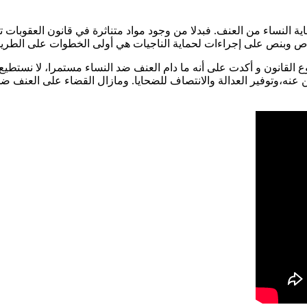
ماية النساء من العنف. فبدلا من وجود مواد متناثرة في قانون العقوب
خاص وبنص على إجراءات لحماية الناجيات هي أولى الخطوات على الطري
لقانون و أكدت على أنه ما دام العنف ضد النساء مستمرا، لا نستطيع أن ن
نه،وتوفير العدالة والانتصاف للضحايا. ومازال القضاء على العنف ضد ا