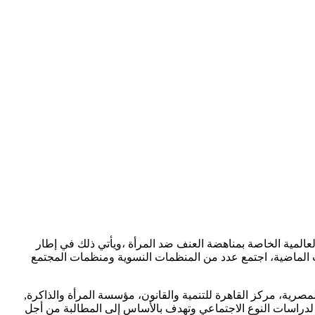
ل من أجل قانون موحد لمناهضة العنف ضد النساء”، بعقد مؤتمرها اليوم الأحد الموافق 3 ديسمبر، في إطار حملة 16 يوم العالمية الخاصة بمناهضة العنف ضد المرأة ،ويأتي ذلك في إطار
الماضية، اجتمع عدد من المنظمات النسوية ومنظمات المجتمع
أة المصرية، مركز القاهرة للتنمية والقانون، مؤسسة المرأة والذاكرة,
ن لدراسات النوع الاجتماعي وتهدف بالأساس إلى المطالبة من أجل