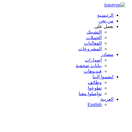
الرئيسية
من نحن
نعمل على
التشبيك
الحملات
الفعاليات
المشروعات
مصادر
إصدارات
بيانات صحفية
فيديوهات
انضموا إلينا
وظائف
تطوعوا
تواصلوا معنا
العربية
English